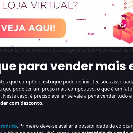
e o controle de estoque e a sua importância para o sucesso de s
ue para vender mais 
dutos que compõe o
estoque
pode definir decisões associad
ca que pode ter um preço mais competitivo, o que é um fato
. Neste caso, é preciso avaliar se vale a pena vender tudo e
der com desconto.
produto
. Primeiro deve-se avaliar a possibilidade de coloc