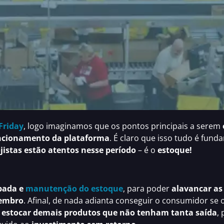
Friday
, logo imaginamos que os pontos principais a serem
ncionamento da plataforma
. É claro que isso tudo é fun
ojistas estão atentos nesse período
– é o
estoque!
ipada e
manutenção do estoque
, para poder
alavancar as
vembro
. Afinal, de nada adianta conseguir o consumidor se
 estocar demais produtos que não tenham tanta saída
,