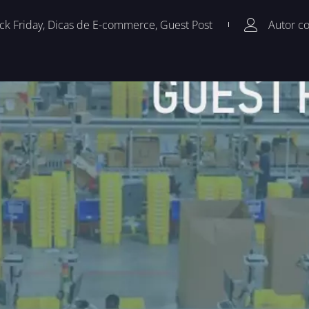
ck Friday
,
Dicas de E-commerce
,
Guest Post
Autor c