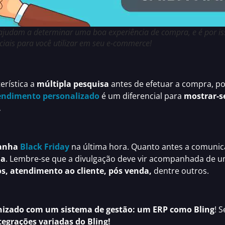
 ajudam a determinar uma boa experiência de compra, e é por is
iais para você utilizar em seu e-commerce!
erística a
múltipla pesquisa
antes de efetuar a compra, po
endimento personalizado
é um diferencial para
mostrar-s
.
panha
Black Friday
na última hora. Quanto antes a comunic
ja
. Lembre-se que a divulgação deve vir acompanhada de 
os, atendimento ao cliente, pós venda,
dentre outros.
anizado com um sistema de gestão: um ERP como Bling
! 
ntegrações variadas do Bling!