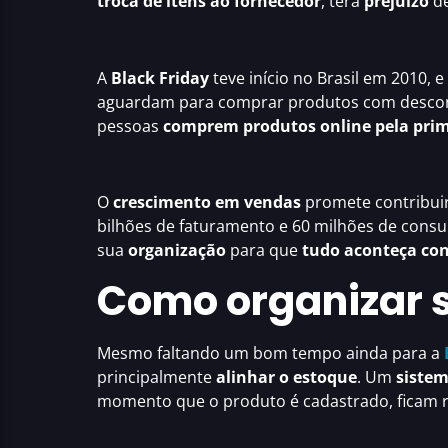
troca de itens ao fornecedor
, terá
prejuízo
de
A
Black Friday
teve início no Brasil em 2010, 
aguardam para comprar produtos com descont
pessoas
comprem produtos online pela prim
O
crescimento em vendas
promete contribui
bilhões de faturamento e 60 milhões de cons
sua
organização
para que
tudo aconteça con
Como organizar s
Mesmo faltando um bom tempo ainda para a
principalmente
alinhar o estoque
.
Um
sistem
momento que o produto é cadastrado, ficam r