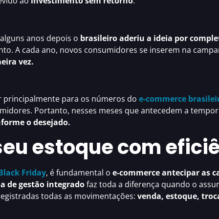
vido ao
investimento sem retorno
.
e alguns anos depois o
brasileiro aderiu a ideia por comple
o. A cada ano, novos consumidores se inserem na campanh
eira vez.
r principalmente para os números do
e-commerce brasilei
umidores. Portanto,
nesses meses que antecedem a tempor
forme o desejado.
eu estoque com efici
Black Friday
, é fundamental o
e-commerce antecipar as 
a de gestão integrado
faz toda a diferença quando o assu
egistradas todas as movimentações:
venda, estoque, troca