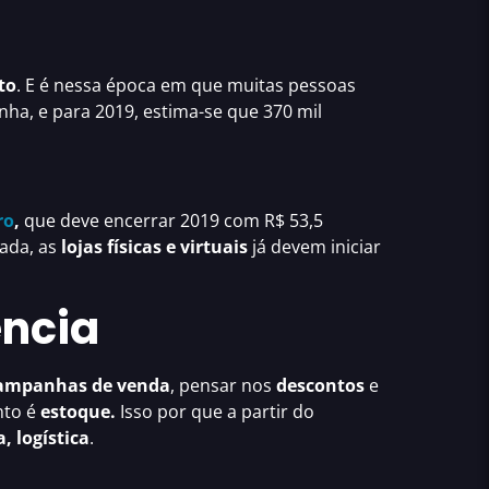
to
. E é nessa época em que muitas pessoas
a, e para 2019, estima-se que 370 mil
ro
,
que deve encerrar 2019 com R$ 53,5
ada, as
lojas físicas e virtuais
já devem iniciar
ência
campanhas de venda
, pensar nos
descontos
e
nto é
estoque.
Isso por que a partir do
, logística
.