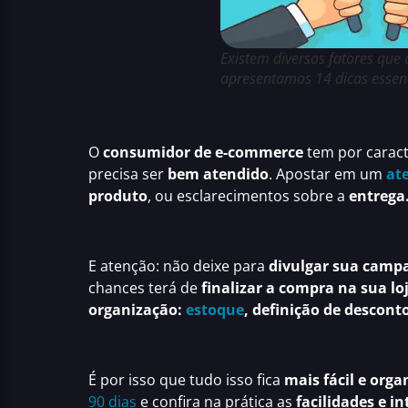
Existem diversos fatores que
apresentamos 14 dicas essenc
O
consumidor de e-commerce
tem por caract
precisa ser
bem atendido
. Apostar em um
at
produto
, ou esclarecimentos sobre a
entrega
E atenção: não deixe para
divulgar sua cam
chances terá de
finalizar a compra na sua lo
organização:
estoque
, definição de descont
É por isso que tudo isso fica
mais fácil e org
90 dias
e confira na prática as
facilidades e i