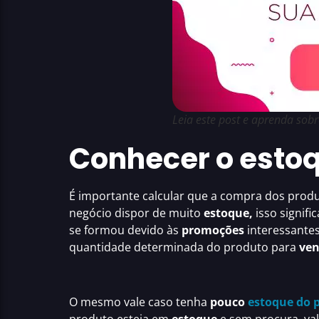
Leia este post e aprenda sobr
Conhecer o estoq
É importante calcular que a compra dos pro
negócio dispor de muito
estoque,
isso signifi
se formou devido às
promoções
interessantes
quantidade determinada do produto para
ven
O mesmo vale caso tenha
pouco
estoque do 