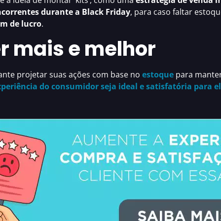
e a ideia de montar ‘kits’, como uma
estratégia de venda 
correntes durante a Black Friday
, para caso faltar esto
m de lucro
.
r mais e melhor
ante projetar suas ações com base no
estoque
para mante
periência do consumidor seja ideal e satisfatória para el