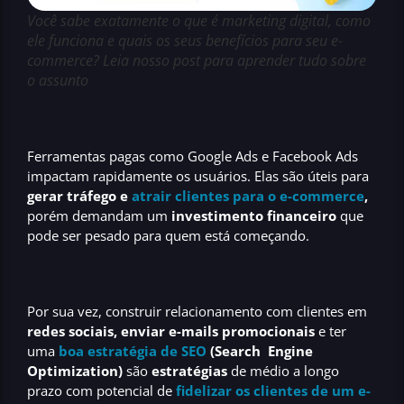
Você sabe exatamente o que é marketing digital, como
ele funciona e quais os seus benefícios para seu e-
commerce? Leia nosso post para aprender tudo sobre
o assunto
Ferramentas pagas como
Google Ads e Facebook Ads
impactam rapidamente os usuários. Elas são úteis para
gerar tráfego e
atrair clientes para o e-commerce
,
porém demandam um
investimento financeiro
que
pode ser pesado para quem está começando.
Por sua vez, construir relacionamento com clientes em
redes sociais, enviar e-mails promocionais
e ter
uma
boa estratégia de SEO
(Search Engine
Optimization)
são
estratégias
de
médio a longo
prazo
com potencial de
fidelizar os clientes de um e-