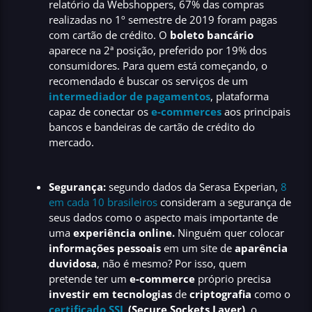
relatório da Webshoppers, 67% das compras
realizadas no 1º semestre de 2019 foram pagas
com cartão de crédito. O
boleto bancário
aparece na 2ª posição, preferido por 19% dos
consumidores. Para quem está começando, o
recomendado é buscar os serviços de um
intermediador de pagamentos
, plataforma
capaz de conectar os
e-commerces
aos principais
bancos e bandeiras de cartão de crédito do
mercado.
Segurança:
segundo dados da Serasa Experian,
8
em cada 10 brasileiros
consideram a segurança de
seus dados como o aspecto mais importante de
uma
experiência online.
Ninguém quer colocar
informações pessoais
em um site de
aparência
duvidosa
, não é mesmo? Por isso, quem
pretende ter um
e-commerce
próprio precisa
investir em tecnologias
de
criptografia
como o
certificado SSL
(
Secure Sockets Layer)
, o