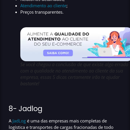
Atendimento ao cliente
;
Preços transparentes.
Se você chegou a conclusão de que existe algo errado
com a qualidade no atendimento ao cliente da sua
empresa, essas 5 dicas certamente irão te ajudar
bastante!
8-
Jadlog
A
JadLog
é uma das empresas mais completas de
logística e transportes de cargas fracionadas de todo