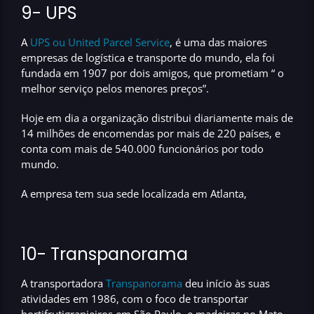
9-
UPS
A
UPS ou United Parcel Service
, é uma das maiores
empresas de logística e transporte do mundo, ela foi
fundada em
1907
por dois amigos, que prometiam “ o
melhor serviço pelos menores preços”.
Hoje em dia a organização distribui diariamente mais de
14 milhões de encomendas
por mais de
220 países
, e
conta com mais de 540.000 funcionários por todo
mundo.
A empresa tem sua sede localizada em Atlanta,
10- Transpanorama
A transportadora
Transpanorama
deu início
às suas
atividades em
1986
, com o foco de transportar
hortifrutigranjeiros em São Paulo, e madeiras no Mato