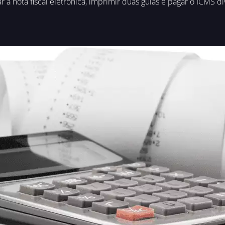
a nota fiscal eletrônica, imprimir duas guias e pagar o ICMS 