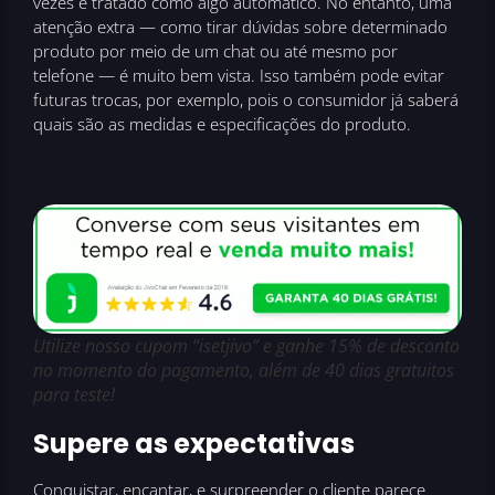
vezes é tratado como algo automático. No entanto, uma
atenção extra — como tirar dúvidas sobre determinado
produto por meio de um chat ou até mesmo por
telefone — é muito bem vista. Isso também pode evitar
futuras trocas, por exemplo, pois o consumidor já saberá
quais são as medidas e especificações do produto.
Utilize nosso cupom “isetjivo” e ganhe 15% de desconto
no momento do pagamento, além de 40 dias gratuitos
para teste!
Supere as expectativas
Conquistar, encantar, e surpreender o cliente parece