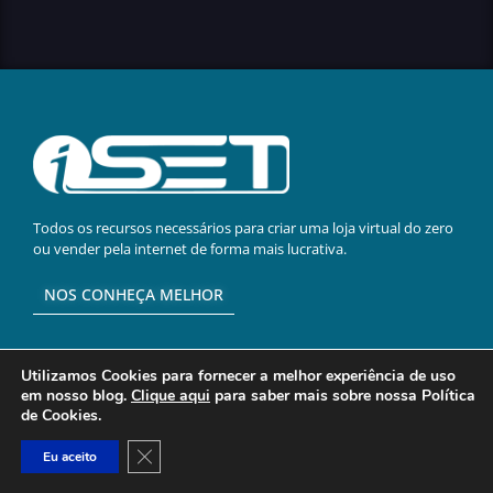
Todos os recursos necessários para criar uma loja virtual do zero
ou vender pela internet de forma mais lucrativa.
NOS CONHEÇA MELHOR
Utilizamos Cookies para fornecer a melhor experiência de uso
Treinamento iSET
em nosso blog.
Clique aqui
para saber mais sobre nossa Política
de Cookies.
Plataforma de cursos online, exclusiva da iSET, focada em e-
commerce e marketing digital.
Close GDPR Cookie Banner
Eu aceito
ACESSAR AGORA