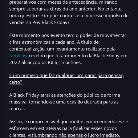
preparativos com meses de antecedência,
mirando
sempre superar as cifras do ano anterior
. No entanto,
uma questão se impõe:
como sustentar esse impulso de
vendas no Pós-Black Friday?
Este momento pós-evento tem o poder de movimentar
cifras astronômicas a cada ano. A título de
contextualização, um levantamento realizado pela
Neotrust
revelou que o faturamento da Black Friday em
2022 alcançou os R$ 6,15 bilhões.
É um número que faz qualquer um parar para pensar,
certo?
A Black Friday atrai as atenções do público de forma
massiva, tornando-se uma ocasião dourada para as
marcas.
Assim, é compreensível que muitos empreendedores se
esforcem em estratégias para fidelizar esses novos
clientes,
vislumbrando não apenas o lucro imediato,