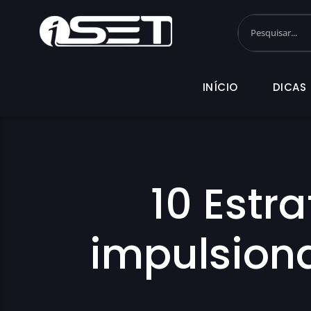
INÍCIO
DI
INÍCIO
DICAS
10 Estr
impulsion