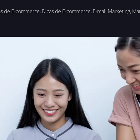
as de E-commerce
,
Dicas de E-commerce
,
E-mail Marketing
,
Mar