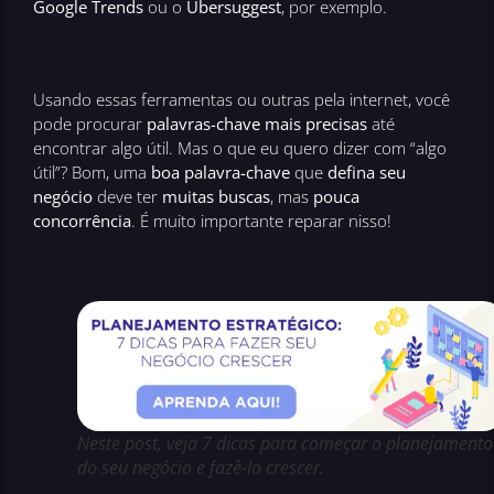
Google Trends
ou o
Ubersuggest
, por exemplo.
Usando essas ferramentas ou outras pela internet, você
pode procurar
palavras-chave mais precisas
até
encontrar algo útil. Mas o que eu quero dizer com “algo
útil”? Bom, uma
boa palavra-chave
que
defina seu
negócio
deve ter
muitas buscas
, mas
pouca
concorrência
. É muito importante reparar nisso!
Neste post, veja 7 dicas para começar o planejamento
do seu negócio e fazê-lo crescer.