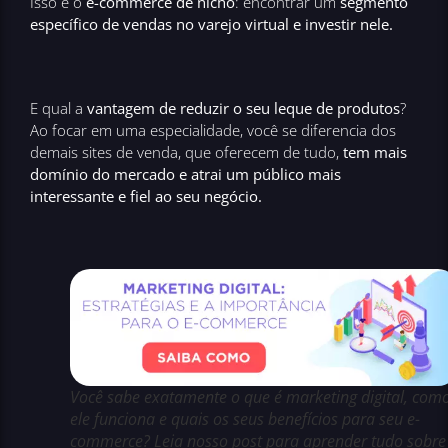
Isso é o
e-commerce de nicho
: encontrar um
segmento
específico de vendas no varejo virtual e investir nele.
E qual a
vantagem de reduzir o seu leque de produtos
?
Ao focar em uma especialidade, você se diferencia dos
demais sites de venda, que oferecem de tudo,
tem mais
domínio do mercado e atrai um público mais
interessante e fiel ao seu negócio.
Você sabe exatamente o que é marketing digital, com
ele funciona e quais os seus benefícios para seu e-
commerce? Leia nosso post para aprender tudo sobre