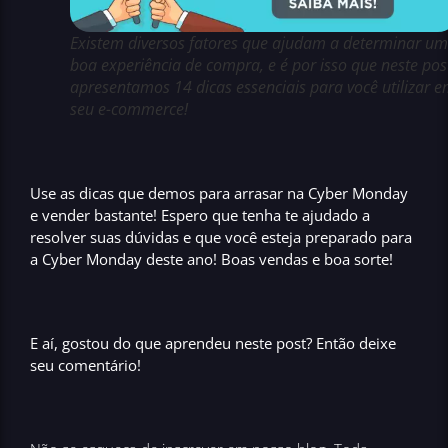
Existem diversos fatores que ajudam a determinar u
boa experiência de compra, e é por isso que neste pos
apresentamos 14 dicas essenciais para você utilizar 
seu e-commerce!
Use as dicas que demos para arrasar na
Cyber Monday
e
vender bastante
! Espero que tenha te ajudado a
resolver suas dúvidas e que você esteja preparado para
a
Cyber Monday
deste ano! Boas vendas e boa sorte!
E aí, gostou do que aprendeu neste post? Então deixe
seu comentário!