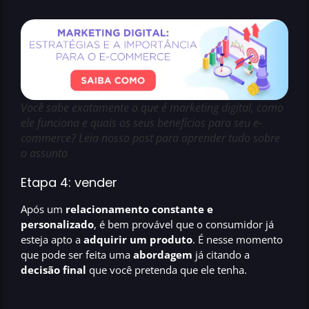
Você sabe exatamente o que é marketing digital, como
ele funciona e quais os seus benefícios para seu e-
commerce? Leia nosso post para aprender tudo sobre
o assunto
Etapa 4: vender
Após um
relacionamento constante e
personalizado
, é bem provável que o consumidor já
esteja apto a
adquirir um produto
. É nesse momento
que pode ser feita uma
abordagem
já citando a
decisão final
que você pretenda que ele tenha.