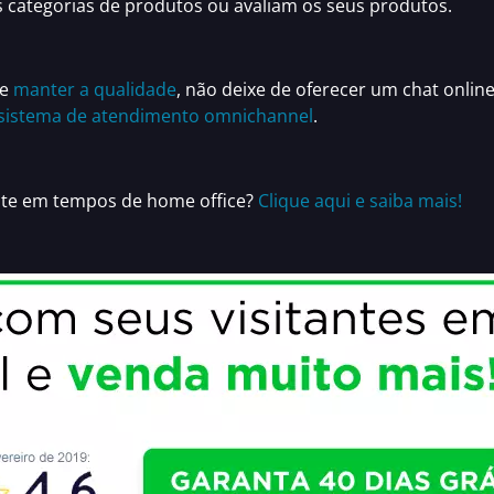
categorias de produtos ou avaliam os seus produtos.
 e
manter a qualidade
,
não deixe de oferecer um chat online
sistema de atendimento omnichannel
.
nte em tempos de home office
?
Clique aqui e saiba mais!