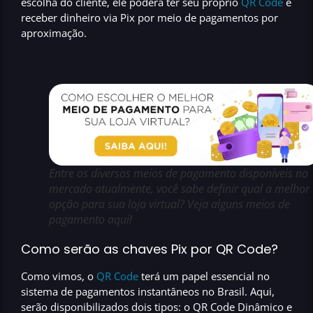
escolha do cliente, ele poderá
ter seu próprio
QR Code
e
receber dinheiro via Pix por meio de
pagamentos por
aproximação
.
Entre os diversos meios de pagamento disponíveis no
mercado atualmente, você sabe definir qual a melhor
opção para sua loja virtual? Veja alguns meios de
pagamento aqui!
Como serão as chaves Pix por QR Code?
Como vimos, o
QR Code
terá um papel essencial no
sistema de pagamentos instantâneos no Brasil. Aqui,
serão disponibilizados dois tipos:
o QR Code Dinâmico e