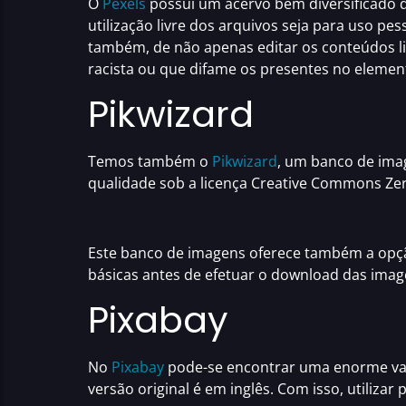
O
Pexels
possui um acervo bem diversificado 
utilização livre dos arquivos seja para uso pes
também, de não apenas editar os conteúdos li
racista ou que difame os presentes no element
Pikwizard
Temos também o
Pikwizard
, um
banco de ima
qualidade sob a licença Creative Commons Zero 
Este
banco de imagens
oferece também a opção
básicas antes de efetuar o download das imag
Pixabay
No
Pixabay
pode-se encontrar uma enorme va
versão original é em inglês. Com isso, utiliza