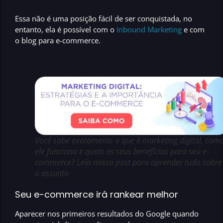
Essa não é uma posição fácil de ser conquistada, no
entanto, ela é possível com o
Inbound Marketing
e com
o
blog para e-commerce.
Você sabe exatamente o que é marketing digital, com
ele funciona e quais os seus benefícios para seu e-
commerce? Leia nosso post para aprender tudo sobre
o assunto
Seu e-commerce irá rankear melhor
Aparecer nos
primeiros resultados do Google
quando