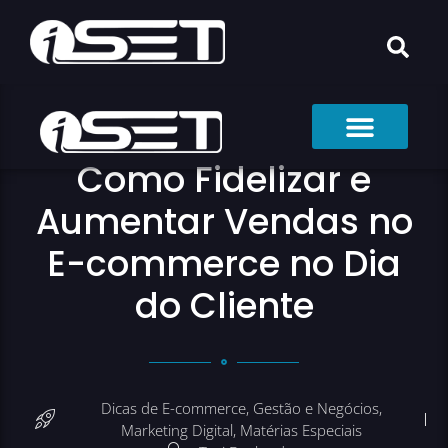
Como Fidelizar e
Aumentar Vendas no
E-commerce no Dia
do Cliente
Dicas de E-commerce
,
Gestão e Negócios
,
Marketing Digital
,
Matérias Especiais