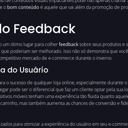
so de conteúdos visuais impactantes pode não apenas chamar
ue o
bom conteúdo
é aquele que vai além da promoção de pr
do Feedback
ão um ótimo lugar para colher
feedback
sobre seus produtos e s
 que poderiam ser melhorado. Isso não só demonstra que você 
 competitivo mercado de e-commerce durante o inverno.
ia do Usuário
para o sucesso de qualquer loja online, especialmente durante o 
gar pode ser o diferencial que faz um cliente optar pela sua l
sitivos móveis tenham uma experiência tão fluida quanto aquel
 carrinho, mas também aumenta as chances de conversão e fidel
izados para otimizar a experiência do usuário em seu e-comm