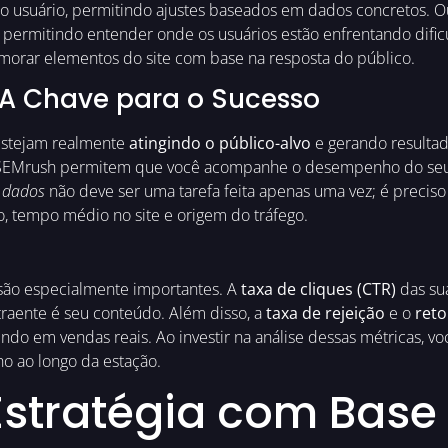
 usuário, permitindo ajustes baseados em dados concretos. O
 permitindo entender onde os usuários estão enfrentando dific
morar elementos do site com base na resposta do público.
A Chave para o Sucesso
estejam realmente
atingindo o público-alvo
e gerando resultad
 SEMrush permitem que você acompanhe o desempenho do seu sit
e dados
não deve ser uma tarefa feita apenas uma vez; é precis
, tempo médio no site e origem do tráfego.
são especialmente importantes. A
taxa de cliques (CTR)
das su
raente é seu conteúdo. Além disso, a
taxa de rejeição
e o
reto
indo em vendas reais. Ao investir na análise dessas métricas, v
o ao longo da estação.
Estratégia com Base