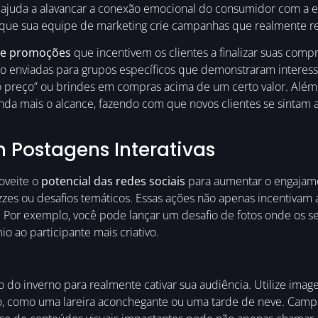
juda a alavancar a conexão emocional do consumidor com a est
o que sua equipe de marketing crie campanhas que realmente r
 e promoções
que incentivem os clientes a finalizar suas com
 enviadas para grupos específicos que demonstraram interess
 preço” ou brindes em compras acima de um certo valor. Além 
a mais o alcance, fazendo com que novos clientes se sintam a
 Postagens Interativas
roveite o
potencial das redes sociais
para aumentar o engajamen
zzes ou desafios temáticos. Essas ações não apenas incentivam
 Por exemplo, você pode lançar um desafio de fotos onde os 
 ao participante mais criativo.
to do inverno para realmente cativar sua audiência. Utilize im
no, como uma lareira aconchegante ou uma tarde de neve. Cam