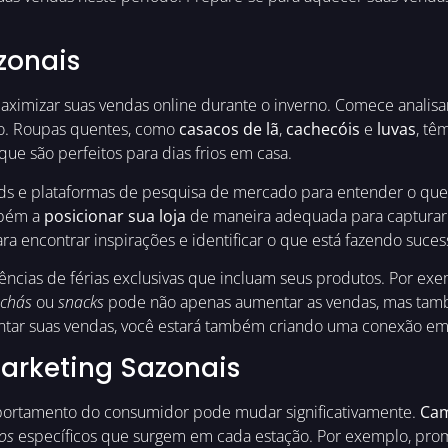
zonais
aximizar suas vendas online durante o inverno. Comece analisa
no. Roupas quentes, como
casacos de lã
,
cachecóis
e
luvas
, tê
 que são perfeitos para dias frios em casa.
s e plataformas de pesquisa de mercado para entender o que es
mbém a
posicionar sua loja
de maneira adequada para capturar a
ra encontrar inspirações e identificar o que está fazendo suce
iências de férias exclusivas que incluam seus produtos. Por ex
chás
ou
snacks
pode não apenas aumentar as vendas, mas també
ntar suas vendas, você estará também criando uma conexão emo
rketing Sazonais
mportamento do consumidor pode mudar significativamente.
Cam
os
específicos que surgem em cada estação. Por exemplo, prom