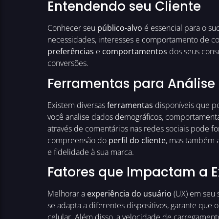
Entendendo seu Cliente
Conhecer seu
público-alvo
é essencial para o s
necessidades, interesses e comportamento de com
preferências
e
comportamentos
dos seus consu
conversões.
Ferramentas para Análise 
Existem diversas
ferramentas
disponíveis que po
você analise dados demográficos, comportamentai
através de comentários nas redes sociais pode f
compreensão do
perfil do cliente
, mas também a
e fidelidade à sua marca.
Fatores que Impactam a E
Melhorar a
experiência do usuário
(UX) em seu s
se adapta a diferentes dispositivos, garante que
celular. Além disso, a velocidade de carregament