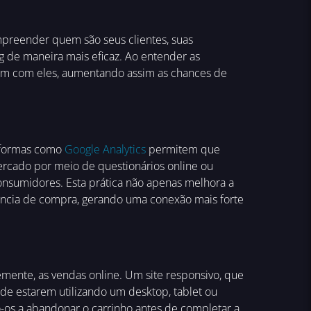
preender quem são seus clientes, suas
 de maneira mais eficaz. Ao entender as
oam com eles, aumentando assim as chances de
taformas como
Google Analytics
permitem que
ercado por meio de questionários online ou
onsumidores. Esta prática não apenas melhora a
iência de compra, gerando uma conexão mais forte
emente, as vendas online. Um site responsivo, que
 de estarem utilizando um desktop, tablet ou
o-os a abandonar o carrinho antes de completar a