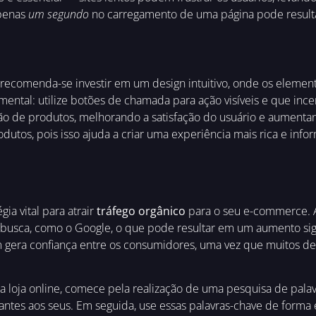
apenas
um segundo
no carregamento de uma página pode resultar
 recomenda-se investir em um design intuitivo, onde os elemen
ental: utilize botões de chamada para ação visíveis e que ince
ização de produtos, melhorando a satisfação do usuário e aume
utos, pois isso ajuda a criar uma experiência mais rica e inf
ia vital para atrair
tráfego orgânico
para o seu e-commerce. A
usca, como o Google, o que pode resultar em um aumento signifi
m gera confiança entre os consumidores, uma vez que muitos d
 loja online, comece pela realização de uma pesquisa de palav
tes aos seus. Em seguida, use essas palavras-chave de forma est