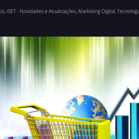
os
,
iSET - Novidades e Atualizações
,
Marketing Digital
,
Tecnologi