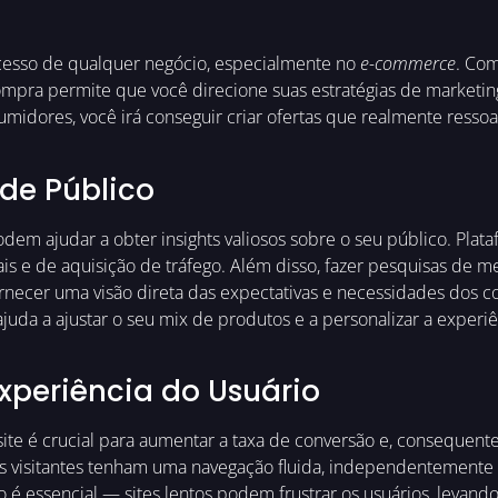
ucesso de qualquer negócio, especialmente no
e-commerce
. Com
pra permite que você direcione suas estratégias de marketing
midores, você irá conseguir criar ofertas que realmente ress
de Público
dem ajudar a obter insights valiosos sobre o seu público. Pla
s e de aquisição de tráfego. Além disso, fazer pesquisas de m
ornecer uma visão direta das expectativas e necessidades dos c
juda a ajustar o seu mix de produtos e a personalizar a exper
xperiência do Usuário
ite é crucial para aumentar a taxa de conversão e, consequent
 os visitantes tenham uma navegação fluida, independentemente
o é essencial — sites lentos podem frustrar os usuários, levand