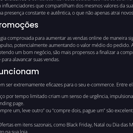
 com influenciadores que compartilham dos mesmos valores da s
 presença constante e autêntica, o que não apenas atrai novos 
Promoções
gia comprovada para aumentar as vendas online de maneira signi
pulso, potencialmente aumentando o valor médio do pedido. A 
endo um bom negócio, são mais propensos a finalizar a comp
 para alavancar suas vendas.
Funcionam
m ser extremamente eficazes para o seu e-commerce. Entre el
o por tempo limitado criam um senso de urgência, impulsiona
anding page.
pre um, leve outro” ou “compre dois, pague um” são excelen
fertas em itens sazonais, como Black Friday, Natal ou Dia das
o na sua loja.