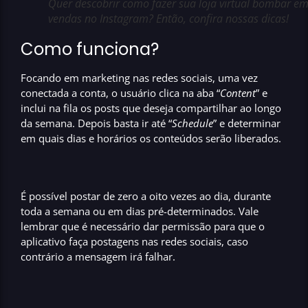
Quer descobrir como fazer sua loja virtual bombar e
vendas no Instagram? Então, confira nossas dicas!
Como funciona?
Focando em
marketing nas redes sociais,
uma vez
conectada a conta, o usuário clica na aba “
Content
” e
inclui na fila os posts que deseja compartilhar ao longo
da semana. Depois basta ir até “
Schedule
” e determinar
em quais
dias e horários os conteúdos serão liberados.
É possível postar de zero a oito vezes ao dia, durante
toda a semana ou em dias pré-determinados. Vale
lembrar que é necessário dar permissão para que o
aplicativo faça
postagens nas redes sociais
, caso
contrário a mensagem irá falhar.