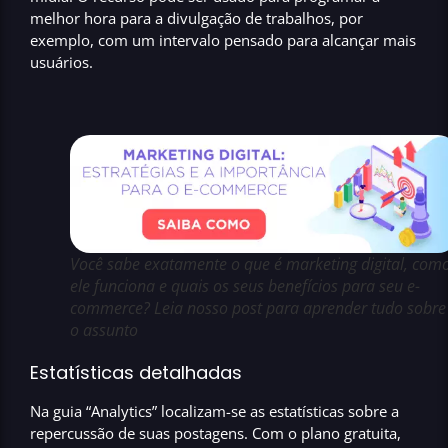
melhor hora para a divulgação de trabalhos
, por
exemplo, com um
intervalo pensado para alcançar mais
usuários.
Você sabe exatamente o que é marketing digital, com
ele funciona e quais os seus benefícios para seu e-
commerce? Leia nosso post para aprender tudo sobre
o assunto
Estatísticas detalhadas
Na guia “
Analytics
” localizam-se as
estatísticas sobre a
repercussão de suas postagens
. Com o
plano gratuita
,