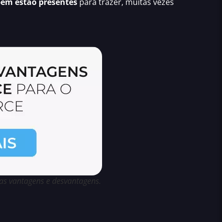
bém estão presentes
para trazer, muitas vezes
as vantagens e desvantagens.