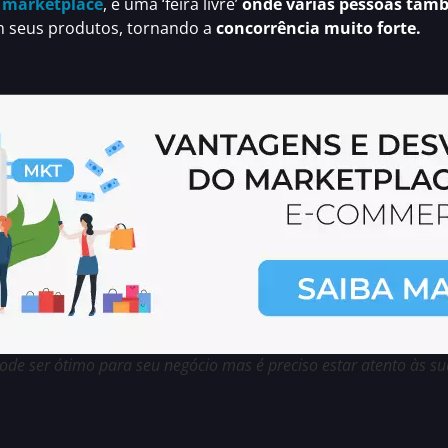
o
marketplace
, é uma ‘feira livre’
onde várias pessoas tam
 seus produtos, tornando a
concorrência muito forte.
e ser ótimo para seu negócio mas é preciso estar atento às su