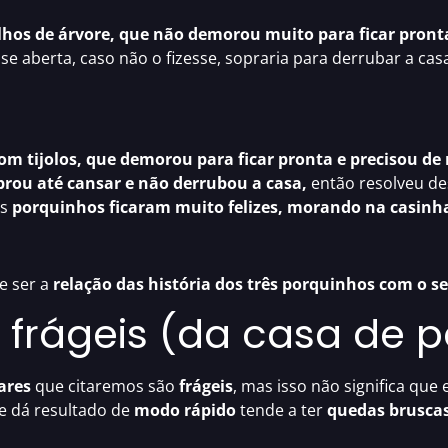
lhos de árvore, que não demorou muito para ficar pront
 aberta, caso não o fizesse, sopraria para derrubar a cas
om tijolos, que demorou para ficar pronta e precisou de
prou até cansar e não derrubou a casa,
então resolveu des
os
porquinhos ficaram muito felizes, morando na casinha 
e ser a
relação das história dos três porquinhos com o s
 frágeis (da casa de 
lares
que citaremos são
frágeis
, mas isso não significa que
e dá resultado de
modo rápido
tende a ter
quedas brusca