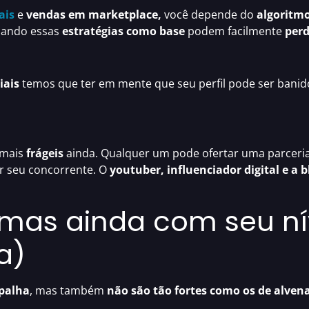
ais
e
vendas em marketplace,
você depende do
algoritm
sando essas
estratégias
como base
podem facilmente
perd
iais
temos que ter em mente que seu perfil pode ser banid
 mais
frágeis
ainda. Qualquer um pode ofertar uma parceria
er seu concorrente. O
youtuber, influenciador digital e a 
 mas ainda com seu nív
a)
palha
, mas também
não são tão fortes como os de
alvena