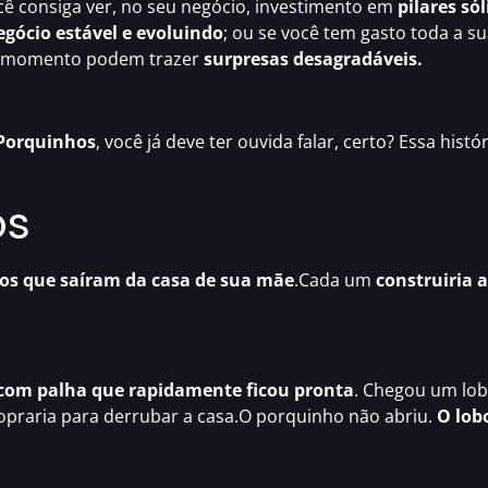
você consiga ver, no seu negócio, investimento em
pilares sól
egócio estável e evoluindo
; ou se você tem gasto toda a s
r momento podem trazer
surpresas desagradáveis.
 Porquinhos
, você já deve ter ouvida falar, certo? Essa hist
os
hos que saíram da casa de sua mãe
.Cada um
construiria 
 com palha que rapidamente ficou pronta
. Chegou um lo
 sopraria para derrubar a casa.O porquinho não abriu.
O lob