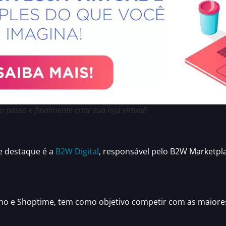
 passo e finalmente criar sua loja virtual!
e destaque é a
B2W Digital
, responsável pelo
B2W Marketpl
 e Shoptime, tem como objetivo competir com as maiores 