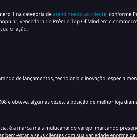
número 1 na categoria de
atendimento ao cliente
, conforme
P
popular; vencedora do
Prêmio Top Of Mind
em e-commerc
sua criação.
atando de lançamentos, tecnologia e inovação
, especialmen
08 e obteve, algumas vezes, a posição de melhor loja diama
cia,
é a marca mais multicanal do varejo
, marcando presenç
ar bem-estar a seus clientes com sua variedade enorme d