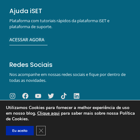
Ajuda iSET
Plataforma com tutoriais rápidos da plataforma iSET e
plataforma de suporte.
ACESSAR AGORA
Redes Sociais
Nos acompanhe em nossas redes sociais e fique por dentro de
todas as novidades.
Utilizamos Cookies para fornecer a melhor experiência de uso
em nosso blog.
Clique aqui
para saber mais sobre nossa Política
de Cookies.
Close GDPR Cookie Banner
Eu aceito
Copyright 2024 | Blog da iSET | Todos os direitos reservados