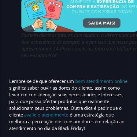
Existem diversos fatores que ajudam a determinar u
boa experiência de compra, e é por isso que neste pos
apresentamos 14 dicas essenciais para você utilizar 
seu e-commerce!
Lembre-se de que
oferecer um
bom atendimento online
significa saber ouvir as dores do cliente, assim como
levar em consideração suas necessidades e interesses,
para que possa ofertar produtos que realmente
solucionam seus problemas. Outra dica é pedir que o
cliente
avalie o atendimento
é uma
estratégia
que
melhora a percepção dos consumidores em relação ao
atendimento
no
dia da
Black Friday!