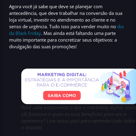
Agora você já sabe que deve
se planejar com
antecedência
, que deve trabalhar na
conversão da sua
loja virtual, investir no atendimento ao cliente e no
senso de urgência.
Tudo isso para vender muito no
dia
da Black Friday
.
Mas ainda está faltando uma parte
muito importante para concretizar seus objetivos: a
divulgação das suas promoções!
Você sabe exatamente o que é marketing digital, com
ele funciona e quais os seus benefícios para seu e-
commerce? Leia nosso post para aprender tudo sobre
o assunto