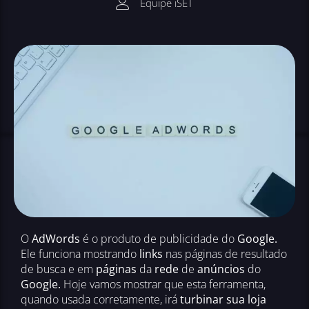
Equipe iSET
O
AdWords
é o produto de publicidade do
Google.
Ele funciona mostrando
links
nas páginas de resultado
de busca e em
páginas
da
rede
de
anúncios
do
Google.
Hoje vamos mostrar que esta ferramenta,
quando usada corretamente, irá
turbinar sua loja