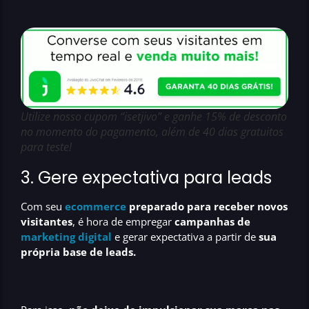
Utilize nosso cupom “isetjivo” e ganhe 15% de desconto
no momento do pagamento, além de 40 dias gratuitos
para teste!
3. Gere expectativa para leads
Com seu
ecommerce
preparado para receber novos
visitantes
, é hora de empregar
campanhas de
marketing digital
e gerar expectativa a partir de
sua
própria base de leads.