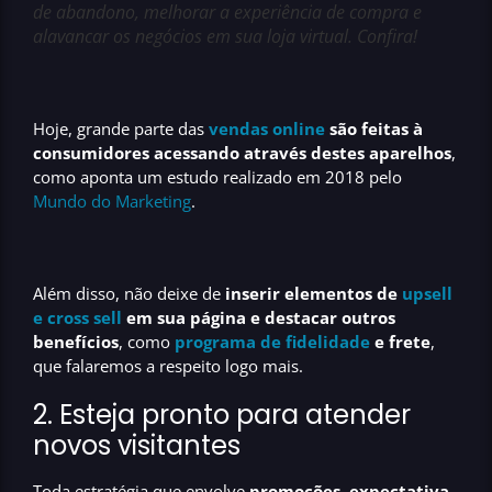
de abandono, melhorar a experiência de compra e
alavancar os negócios em sua loja virtual. Confira!
Hoje, grande parte das
vendas online
são feitas à
consumidores acessando através destes aparelhos
,
como aponta um estudo realizado em 2018 pelo
Mundo do Marketing
.
Além disso, não deixe de
inserir elementos de
upsell
e cross sell
em sua página e destacar outros
benefícios
, como
programa de fidelidade
e frete
,
que falaremos a respeito logo mais.
2. Esteja pronto para atender
novos visitantes
Toda estratégia que envolve
promoções, expectativa